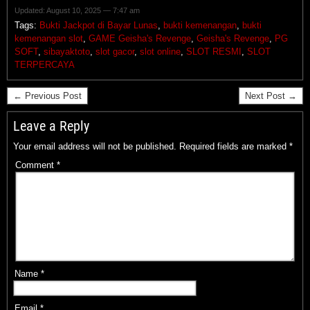
Updated: August 10, 2025 — 7:47 am
Tags:
Bukti Jackpot di Bayar Lunas
,
bukti kemenangan
,
bukti
kemenangan slot
,
GAME Geisha's Revenge
,
Geisha's Revenge
,
PG
SOFT
,
sibayaktoto
,
slot gacor
,
slot online
,
SLOT RESMI
,
SLOT
TERPERCAYA
← Previous Post
Next Post →
Leave a Reply
Your email address will not be published.
Required fields are marked
*
Comment
*
Name
*
Email
*