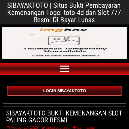
SIBAYAKTOTO | Situs Bukti Pembayaran
Kemenangan Togel toto 4d dan Slot 777
Resmi Di Bayar Lunas
LOGIN SIBAYAKTOTO
SIBAYAKTOTO BUKTI KEMENANGAN SLOT
PALING GACOR RESMI
August 10, 2025
Uncategorized
Comments