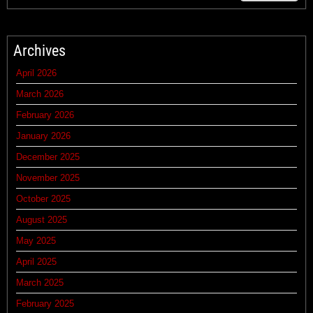
Archives
April 2026
March 2026
February 2026
January 2026
December 2025
November 2025
October 2025
August 2025
May 2025
April 2025
March 2025
February 2025