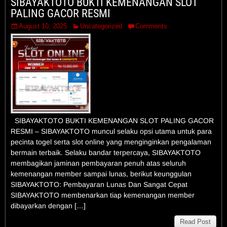
SIBAYAKTOTO BUKTI KEMENANGAN SLOT
PALING GACOR RESMI
August 10, 2025
Uncategorized
Comments
SIBAYAKTOTO BUKTI KEMENANGAN SLOT PALING GACOR
RESMI – SIBAYAKTOTO muncul selaku opsi utama untuk para
pecinta togel serta slot online yang menginginkan pengalaman
bermain terbaik. Selaku bandar terpercaya, SIBAYAKTOTO
membagikan jaminan pembayaran penuh atas seluruh
kemenangan member sampai lunas, berikut keunggulan
SIBAYAKTOTO: Pembayaran Lunas Dan Sangat Cepat
SIBAYAKTOTO membenarkan tiap kemenangan member
dibayarkan dengan […]
Read Post