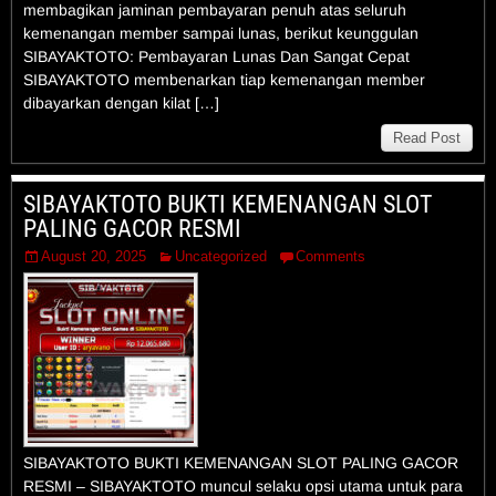
membagikan jaminan pembayaran penuh atas seluruh
kemenangan member sampai lunas, berikut keunggulan
SIBAYAKTOTO: Pembayaran Lunas Dan Sangat Cepat
SIBAYAKTOTO membenarkan tiap kemenangan member
dibayarkan dengan kilat […]
Read Post
SIBAYAKTOTO BUKTI KEMENANGAN SLOT
PALING GACOR RESMI
August 20, 2025
Uncategorized
Comments
SIBAYAKTOTO BUKTI KEMENANGAN SLOT PALING GACOR
RESMI – SIBAYAKTOTO muncul selaku opsi utama untuk para