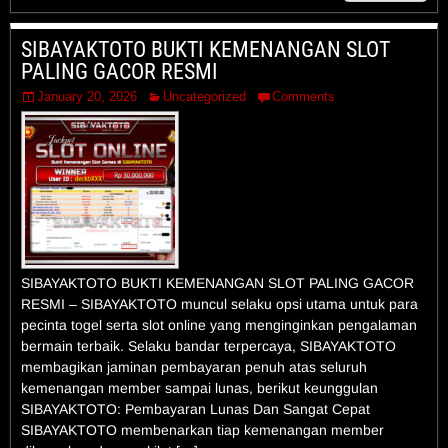
SIBAYAKTOTO BUKTI KEMENANGAN SLOT
PALING GACOR RESMI
January 20, 2026
Uncategorized
Comments
SIBAYAKTOTO BUKTI KEMENANGAN SLOT PALING GACOR
RESMI – SIBAYAKTOTO muncul selaku opsi utama untuk para
pecinta togel serta slot online yang menginginkan pengalaman
bermain terbaik. Selaku bandar terpercaya, SIBAYAKTOTO
membagikan jaminan pembayaran penuh atas seluruh
kemenangan member sampai lunas, berikut keunggulan
SIBAYAKTOTO: Pembayaran Lunas Dan Sangat Cepat
SIBAYAKTOTO membenarkan tiap kemenangan member