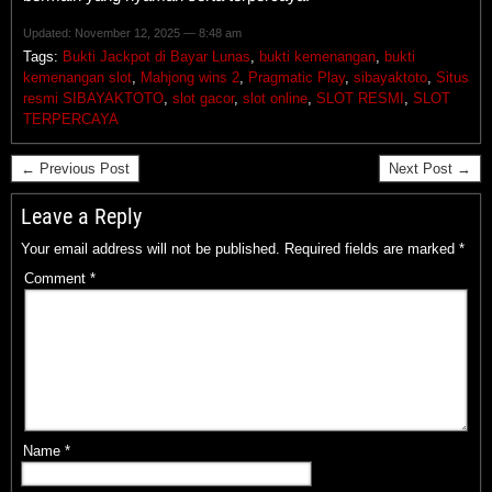
Updated: November 12, 2025 — 8:48 am
Tags:
Bukti Jackpot di Bayar Lunas
,
bukti kemenangan
,
bukti
kemenangan slot
,
Mahjong wins 2
,
Pragmatic Play
,
sibayaktoto
,
Situs
resmi SIBAYAKTOTO
,
slot gacor
,
slot online
,
SLOT RESMI
,
SLOT
TERPERCAYA
← Previous Post
Next Post →
Leave a Reply
Your email address will not be published.
Required fields are marked
*
Comment
*
Name
*