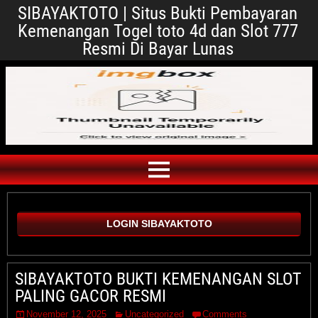
SIBAYAKTOTO | Situs Bukti Pembayaran
Kemenangan Togel toto 4d dan Slot 777
Resmi Di Bayar Lunas
LOGIN SIBAYAKTOTO
SIBAYAKTOTO BUKTI KEMENANGAN SLOT
PALING GACOR RESMI
November 12, 2025
Uncategorized
Comments