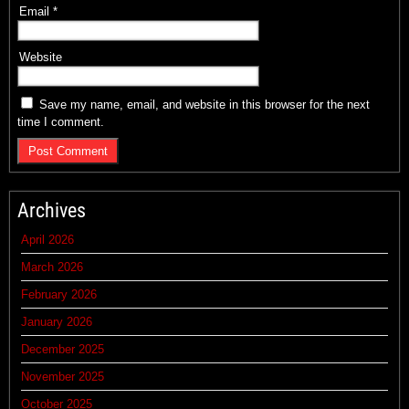
Email
*
Website
Save my name, email, and website in this browser for the next
time I comment.
Archives
April 2026
March 2026
February 2026
January 2026
December 2025
November 2025
October 2025