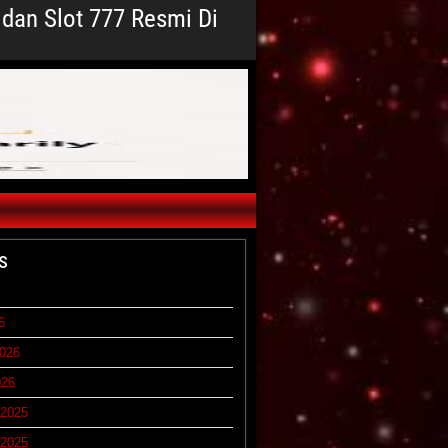
dan Slot 777 Resmi Di
s
6
2026
026
2025
2025