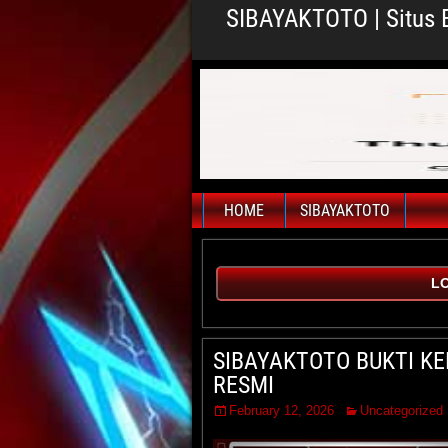
SIBAYAKTOTO | Situs 
HOME
SIBAYAKTOTO
L
SIBAYAKTOTO BUKTI K
RESMI
February 12, 2026
Uncategorized