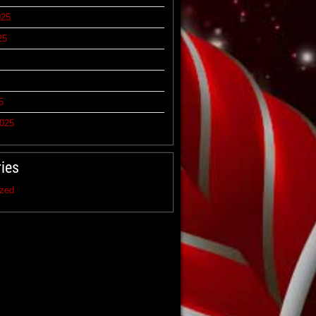
025
25
5
2025
ies
ized