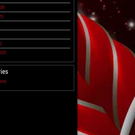
025
25
5
2025
ies
ized