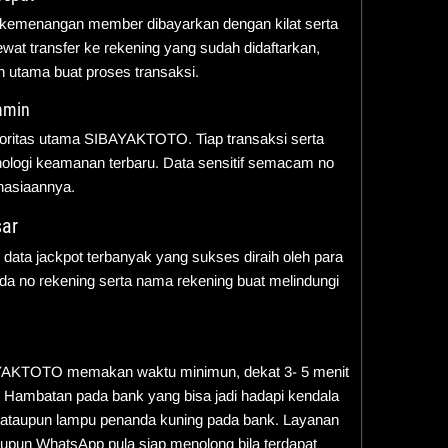
menangan member dibayarkan dengan kilat serta
wat transfer ke rekening yang sudah didaftarkan,
an utama buat proses transaksi.
amin
rioritas utama SIBAYAKTOTO. Tiap transaksi serta
nologi keamanan terbaru. Data sensitif semacam no
ahasiaannya.
sar
ta jackpot terbanyak yang sukses diraih oleh para
pada no rekening serta nama rekening buat melindungi
YAKTOTO memakan waktu minimun, dekat 3- 5 menit
w. Hambatan pada bank yang bisa jadi hadapi kendala
 ataupun lampu penanda kuning pada bank. Layanan
taupun WhatsApp pula siap menolong bila terdapat