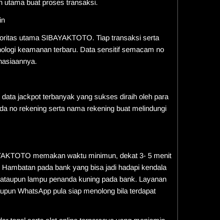
an utama buat proses transaksi.
in
rioritas utama SIBAYAKTOTO. Tiap transaksi serta
nologi keamanan terbaru. Data sensitif semacam no
ahasiaannya.
ta jackpot terbanyak yang sukses diraih oleh para
pada no rekening serta nama rekening buat melindungi
YAKTOTO memakan waktu minimun, dekat 3- 5 menit
w. Hambatan pada bank yang bisa jadi hadapi kendala
 ataupun lampu penanda kuning pada bank. Layanan
taupun WhatsApp pula siap menolong bila terdapat