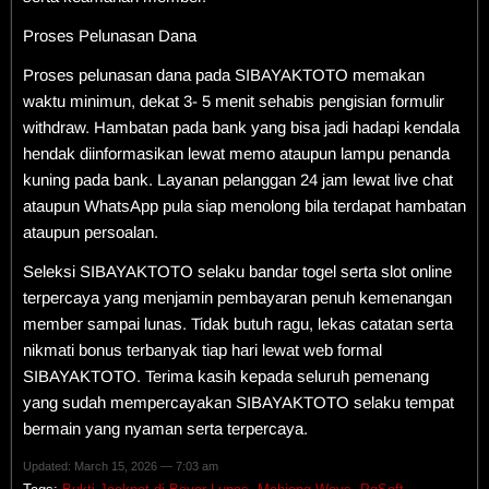
Proses Pelunasan Dana
Proses pelunasan dana pada SIBAYAKTOTO memakan
waktu minimun, dekat 3- 5 menit sehabis pengisian formulir
withdraw. Hambatan pada bank yang bisa jadi hadapi kendala
hendak diinformasikan lewat memo ataupun lampu penanda
kuning pada bank. Layanan pelanggan 24 jam lewat live chat
ataupun WhatsApp pula siap menolong bila terdapat hambatan
ataupun persoalan.
Seleksi SIBAYAKTOTO selaku bandar togel serta slot online
terpercaya yang menjamin pembayaran penuh kemenangan
member sampai lunas. Tidak butuh ragu, lekas catatan serta
nikmati bonus terbanyak tiap hari lewat web formal
SIBAYAKTOTO. Terima kasih kepada seluruh pemenang
yang sudah mempercayakan SIBAYAKTOTO selaku tempat
bermain yang nyaman serta terpercaya.
Updated: March 15, 2026 — 7:03 am