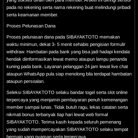
pada no rekening serta nama rekening buat melindungi pribadi
serta keamanan member.
Proses Pelunasan Dana
Proses pelunasan dana pada SIBAYAKTOTO memakan
waktu minimun, dekat 3- 5 menit sehabis pengisian formulir
withdraw. Hambatan pada bank yang bisa jadi hadapi kendala
hendak diinformasikan lewat memo ataupun lampu penanda
kuning pada bank. Layanan pelanggan 24 jam lewat live chat
ataupun WhatsApp pula siap menolong bila terdapat hambatan
ataupun persoalan.
Seleksi SIBAYAKTOTO selaku bandar togel serta slot online
terpercaya yang menjamin pembayaran penuh kemenangan
member sampai lunas. Tidak butuh ragu, lekas catatan serta
nikmati bonus terbanyak tiap hari lewat web formal
SIBAYAKTOTO. Terima kasih kepada seluruh pemenang
yang sudah mempercayakan SIBAYAKTOTO selaku tempat
bermain yang nyaman serta terpercaya.