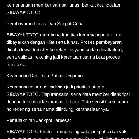
kemenangan member sampai lunas, berikut keunggulan
SIBAYAKTOTO:
Pembayaran Lunas Dan Sangat Cepat
SIBAYAKTOTO membenarkan tiap kemenangan member
dibayarkan dengan kilat serta lunas. Proses pembayaran
dicoba lewat transfer ke rekening yang sudah didaftarkan,
serta validasi rekening jadi ketentuan utama buat proses
transaksi.
Keamanan Dan Data Pribadi Terjamin
Keamanan informasi individu jadi prioritas utama
SIBAYAKTOTO. Tiap transaksi serta data member dienkripsi
dengan teknologi keamanan terbaru. Data sensitif semacam
no rekening serta nama dilindungi kerahasiaannya.
Pemutakhiran Jackpot Terbesar
SIBAYAKTOTO teratur memposting data jackpot terbanyak
yang sukses diraih oleh para member. Artikel ini diiringi sensor