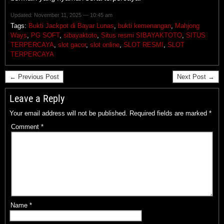
Updated: November 11, 2025 — 10:45 am
Tags:
Bukti Jackpot di Bayar Lunas
,
bukti kemenangan
,
Mahjong
Ways
,
PG SOFT
,
sibayaktoto
,
Situs resmi SIBAYAKTOTO
,
SITUS
TERPERCAYA
,
slot gacor
,
slot online
,
SLOT RESMI
,
SLOT
TERPERCAYA
← Previous Post
Next Post →
Leave a Reply
Your email address will not be published.
Required fields are marked
*
Comment
*
Name
*