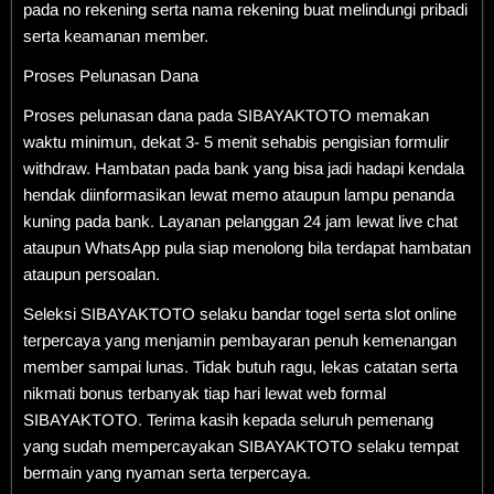
pada no rekening serta nama rekening buat melindungi pribadi
serta keamanan member.
Proses Pelunasan Dana
Proses pelunasan dana pada SIBAYAKTOTO memakan
waktu minimun, dekat 3- 5 menit sehabis pengisian formulir
withdraw. Hambatan pada bank yang bisa jadi hadapi kendala
hendak diinformasikan lewat memo ataupun lampu penanda
kuning pada bank. Layanan pelanggan 24 jam lewat live chat
ataupun WhatsApp pula siap menolong bila terdapat hambatan
ataupun persoalan.
Seleksi SIBAYAKTOTO selaku bandar togel serta slot online
terpercaya yang menjamin pembayaran penuh kemenangan
member sampai lunas. Tidak butuh ragu, lekas catatan serta
nikmati bonus terbanyak tiap hari lewat web formal
SIBAYAKTOTO. Terima kasih kepada seluruh pemenang
yang sudah mempercayakan SIBAYAKTOTO selaku tempat
bermain yang nyaman serta terpercaya.