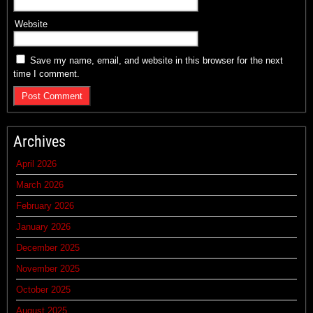
Website
Save my name, email, and website in this browser for the next
time I comment.
Archives
April 2026
March 2026
February 2026
January 2026
December 2025
November 2025
October 2025
August 2025