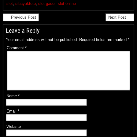
slot
,
sibayaktoto
,
slot gacor
,
slot online
← Previous Post
Next Post →
Leave a Reply
Your email address will not be published.
Required fields are marked
*
Comment
*
Name
*
Email
*
Website