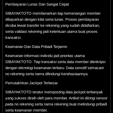
Pembayaran Lunas Dan Sangat Cepat
SIBAYAKTOTO membenarkan tiap kemenangan member
dibayarkan dengan kilat serta lunas. Proses pembayaran
dicoba lewat transfer ke rekening yang sudah didaftarkan,
serta validasi rekening jadi ketentuan utama buat proses
transaksi.
Keamanan Dan Data Pribadi Terjamin
Keamanan informasi individu jadi prioritas utama
SIBAYAKTOTO. Tiap transaksi serta data member dienkripsi
dengan teknologi keamanan terbaru. Data sensitif semacam
no rekening serta nama dilindungi kerahasiaannya.
Pemutakhiran Jackpot Terbesar
SIBAYAKTOTO teratur memposting data jackpot terbanyak
yang sukses diraih oleh para member. Artikel ini diiringi sensor
pada no rekening serta nama rekening buat melindungi pribadi
serta keamanan member.