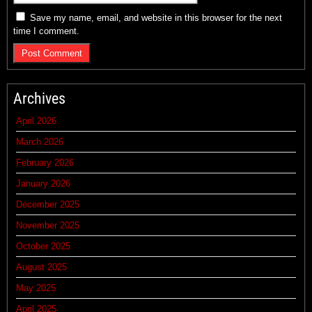
Save my name, email, and website in this browser for the next
time I comment.
Archives
April 2026
March 2026
February 2026
January 2026
December 2025
November 2025
October 2025
August 2025
May 2025
April 2025