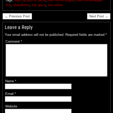
Tags:
bukti jackpot di bayar
,
bukti kemenangan
,
bukti kemenangan
slot
,
sibayaktoto
,
slot gacor
,
slot online
← Previous Post
Next Post →
Leave a Reply
Your email address will not be published.
Required fields are marked
*
Comment
*
Name
*
Email
*
Website