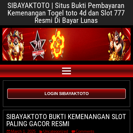
SIBAYAKTOTO | Situs Bukti Pembayaran
Kemenangan Togel toto 4d dan Slot 777
Resmi Di Bayar Lunas
LOGIN SIBAYAKTOTO
SIBAYAKTOTO BUKTI KEMENANGAN SLOT
PALING GACOR RESMI
March 1, 2025
Uncategorized
Comments