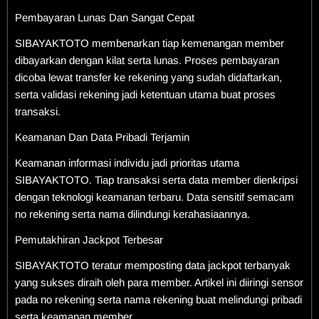
Pembayaran Lunas Dan Sangat Cepat
SIBAYAKTOTO membenarkan tiap kemenangan member
dibayarkan dengan kilat serta lunas. Proses pembayaran
dicoba lewat transfer ke rekening yang sudah didaftarkan,
serta validasi rekening jadi ketentuan utama buat proses
transaksi.
Keamanan Dan Data Pribadi Terjamin
Keamanan informasi individu jadi prioritas utama
SIBAYAKTOTO. Tiap transaksi serta data member dienkripsi
dengan teknologi keamanan terbaru. Data sensitif semacam
no rekening serta nama dilindungi kerahasiaannya.
Pemutakhiran Jackpot Terbesar
SIBAYAKTOTO teratur memposting data jackpot terbanyak
yang sukses diraih oleh para member. Artikel ini diiringi sensor
pada no rekening serta nama rekening buat melindungi pribadi
serta keamanan member.