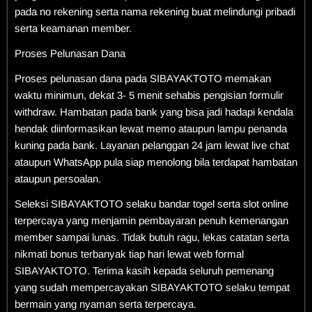
pada no rekening serta nama rekening buat melindungi pribadi
serta keamanan member.
Proses Pelunasan Dana
Proses pelunasan dana pada SIBAYAKTOTO memakan
waktu minimun, dekat 3- 5 menit sehabis pengisian formulir
withdraw. Hambatan pada bank yang bisa jadi hadapi kendala
hendak diinformasikan lewat memo ataupun lampu penanda
kuning pada bank. Layanan pelanggan 24 jam lewat live chat
ataupun WhatsApp pula siap menolong bila terdapat hambatan
ataupun persoalan.
Seleksi SIBAYAKTOTO selaku bandar togel serta slot online
terpercaya yang menjamin pembayaran penuh kemenangan
member sampai lunas. Tidak butuh ragu, lekas catatan serta
nikmati bonus terbanyak tiap hari lewat web formal
SIBAYAKTOTO. Terima kasih kepada seluruh pemenang
yang sudah mempercayakan SIBAYAKTOTO selaku tempat
bermain yang nyaman serta terpercaya.