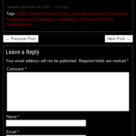
Updated: December 28, 2025 — 12:18 pm
Tags:
Bukti Jackpot di Bayar Lunas
,
bukti kemenangan
,
Live Games
Treasure Island
,
Pragmatic
,
sibayaktoto
,
Situs resmi
,
SITUS
TERPERCAYA
← Previous Post
Next Post →
Leave a Reply
Your email address will not be published.
Required fields are marked
*
Comment
*
Name
*
Email
*