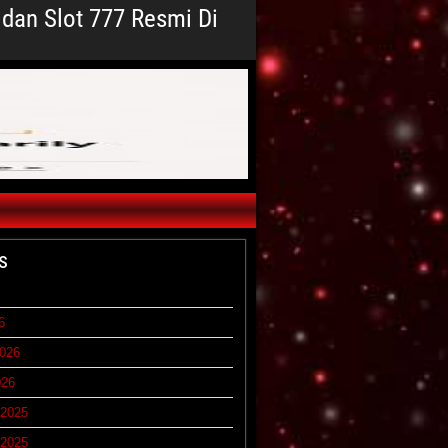
dan Slot 777 Resmi Di
s
6
2026
026
2025
2025