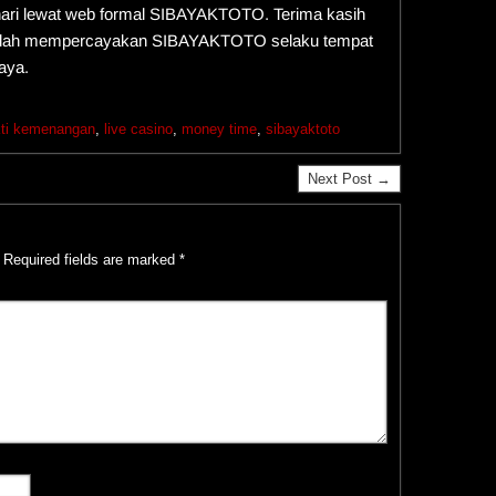
 hari lewat web formal SIBAYAKTOTO. Terima kasih
udah mempercayakan SIBAYAKTOTO selaku tempat
aya.
ti kemenangan
,
live casino
,
money time
,
sibayaktoto
Next Post →
Required fields are marked
*