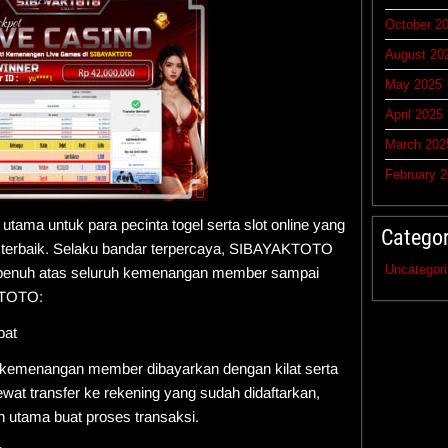
October 2
August 20
May 2025
April 2025
March 202
February 
ma untuk para pecinta togel serta slot online yang
Categor
terbaik. Selaku bandar terpercaya, SIBAYAKTOTO
Uncategor
penuh atas seluruh kemenangan member sampai
KTOTO:
pat
menangan member dibayarkan dengan kilat serta
wat transfer ke rekening yang sudah didaftarkan,
an utama buat proses transaksi.