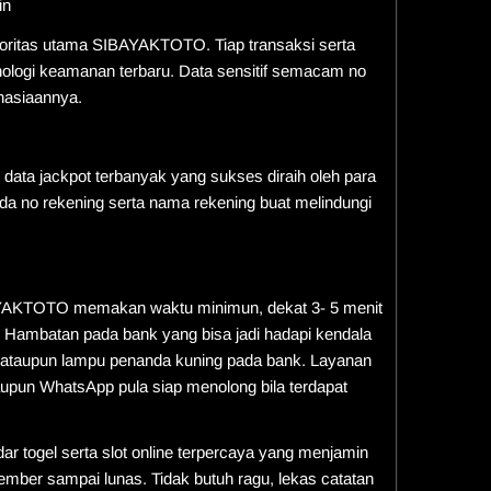
in
rioritas utama SIBAYAKTOTO. Tiap transaksi serta
nologi keamanan terbaru. Data sensitif semacam no
ahasiaannya.
ta jackpot terbanyak yang sukses diraih oleh para
pada no rekening serta nama rekening buat melindungi
YAKTOTO memakan waktu minimun, dekat 3- 5 menit
w. Hambatan pada bank yang bisa jadi hadapi kendala
 ataupun lampu penanda kuning pada bank. Layanan
taupun WhatsApp pula siap menolong bila terdapat
 togel serta slot online terpercaya yang menjamin
er sampai lunas. Tidak butuh ragu, lekas catatan