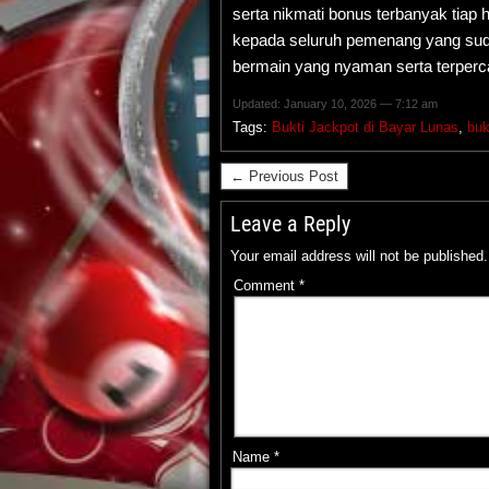
serta nikmati bonus terbanyak tiap
kepada seluruh pemenang yang s
bermain yang nyaman serta terperc
Updated: January 10, 2026 — 7:12 am
Tags:
Bukti Jackpot di Bayar Lunas
,
buk
← Previous Post
Leave a Reply
Your email address will not be published.
Comment
*
Name
*