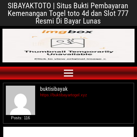
SIBAYAKTOTO | Situs Bukti Pembayaran
Kemenangan Togel toto 4d dan Slot 777
Resmi Di Bayar Lunas
buktisibayak
https://buktibayartogel.xyz
Posts: 116
Latest Posts by the Author