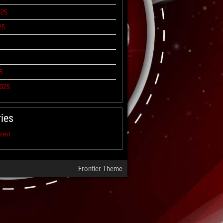
025
25
5
2025
ies
ized
Frontier Theme