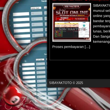
SIBAYAKT
muncul sel
online yan
bandar te
pembayara
lunas, be
Dan Sanga
kemenanga
Proses pembayaran […]
SIBAYAKTOTO © 2025