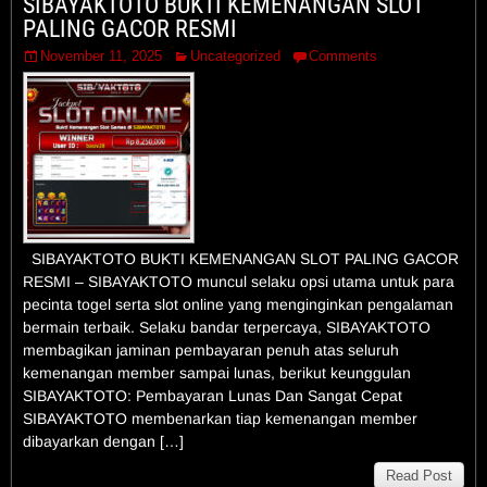
SIBAYAKTOTO BUKTI KEMENANGAN SLOT
PALING GACOR RESMI
November 11, 2025
Uncategorized
Comments
SIBAYAKTOTO BUKTI KEMENANGAN SLOT PALING GACOR
RESMI – SIBAYAKTOTO muncul selaku opsi utama untuk para
pecinta togel serta slot online yang menginginkan pengalaman
bermain terbaik. Selaku bandar terpercaya, SIBAYAKTOTO
membagikan jaminan pembayaran penuh atas seluruh
kemenangan member sampai lunas, berikut keunggulan
SIBAYAKTOTO: Pembayaran Lunas Dan Sangat Cepat
SIBAYAKTOTO membenarkan tiap kemenangan member
dibayarkan dengan […]
Read Post