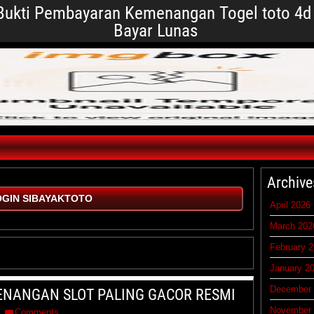
Bukti Pembayaran Kemenangan Togel toto 4d 
Bayar Lunas
Archive
OGIN SIBAYAKTOTO
April 2026
March 202
February 
January 2
December 
ENANGAN SLOT PALING GACOR RESMI
November 
Comments