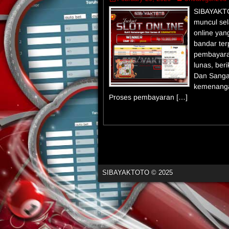
SIBAYAKT
muncul sel
online yan
bandar te
pembayara
lunas, be
Dan Sanga
kemenanga
Proses pembayaran […]
SIBAYAKTOTO © 2025