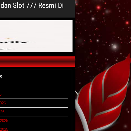
dan Slot 777 Resmi Di
s
6
2026
026
2025
2025