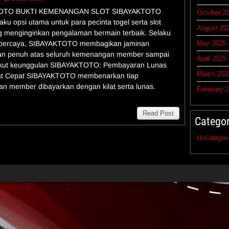
OTO BUKTI KEMENANGAN SLOT SIBAYAKTOTO
October 2
aku opsi utama untuk para pecinta togel serta slot
August 20
g menginginkan pengalaman bermain terbaik. Selaku
rpercaya, SIBAYAKTOTO membagikan jaminan
May 2025
n penuh atas seluruh kemenangan member sampai
April 2025
rikut keunggulan SIBAYAKTOTO: Pembayaran Lunas
March 202
t Cepat SIBAYAKTOTO membenarkan tiap
n member dibayarkan dengan kilat serta lunas.
February 
Read Post
Categor
Uncategor