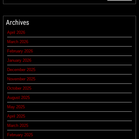
Archives
April 2026
March 2026
February 2026
January 2026
December 2025
November 2025
October 2025
August 2025
May 2025
April 2025
March 2025
February 2025