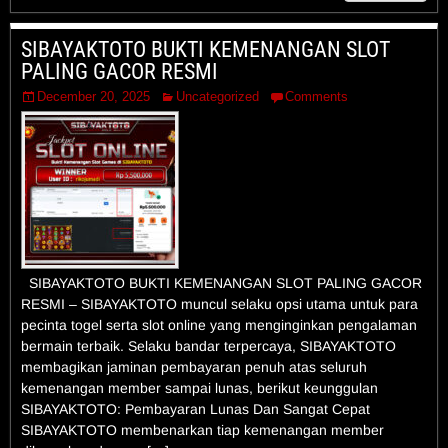
SIBAYAKTOTO BUKTI KEMENANGAN SLOT
PALING GACOR RESMI
December 20, 2025
Uncategorized
Comments
SIBAYAKTOTO BUKTI KEMENANGAN SLOT PALING GACOR
RESMI – SIBAYAKTOTO muncul selaku opsi utama untuk para
pecinta togel serta slot online yang menginginkan pengalaman
bermain terbaik. Selaku bandar terpercaya, SIBAYAKTOTO
membagikan jaminan pembayaran penuh atas seluruh
kemenangan member sampai lunas, berikut keunggulan
SIBAYAKTOTO: Pembayaran Lunas Dan Sangat Cepat
SIBAYAKTOTO membenarkan tiap kemenangan member