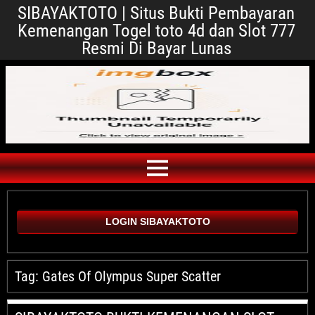
SIBAYAKTOTO | Situs Bukti Pembayaran
Kemenangan Togel toto 4d dan Slot 777
Resmi Di Bayar Lunas
LOGIN SIBAYAKTOTO
Tag:
Gates Of Olympus Super Scatter