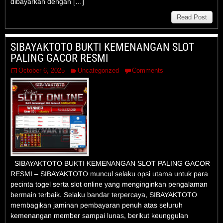
dibayarkan dengan […]
Read Post
SIBAYAKTOTO BUKTI KEMENANGAN SLOT
PALING GACOR RESMI
October 6, 2025
Uncategorized
Comments
SIBAYAKTOTO BUKTI KEMENANGAN SLOT PALING GACOR
RESMI – SIBAYAKTOTO muncul selaku opsi utama untuk para
pecinta togel serta slot online yang menginginkan pengalaman
bermain terbaik. Selaku bandar terpercaya, SIBAYAKTOTO
membagikan jaminan pembayaran penuh atas seluruh
kemenangan member sampai lunas, berikut keunggulan