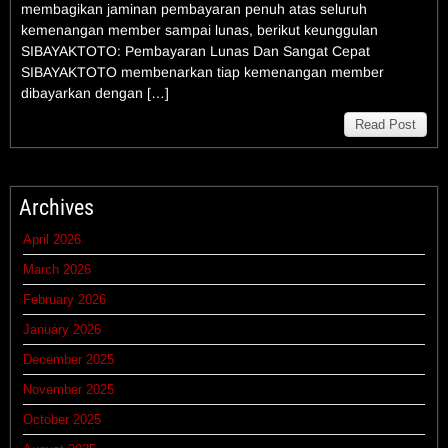
membagikan jaminan pembayaran penuh atas seluruh
kemenangan member sampai lunas, berikut keunggulan
SIBAYAKTOTO: Pembayaran Lunas Dan Sangat Cepat
SIBAYAKTOTO membenarkan tiap kemenangan member
dibayarkan dengan […]
Read Post
Archives
April 2026
March 2026
February 2026
January 2026
December 2025
November 2025
October 2025