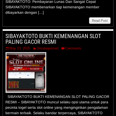
SIBAYAKTOTO: Pembayaran Lunas Dan Sangat Cepat
SIBAYAKTOTO membenarkan tiap kemenangan member
dibayarkan dengan […]
Read Post
SIBAYAKTOTO BUKTI KEMENANGAN SLOT
PALING GACOR RESMI
May 13, 2025
Uncategorized
Comments
SIBAYAKTOTO BUKTI KEMENANGAN SLOT PALING GACOR
RESMI – SIBAYAKTOTO muncul selaku opsi utama untuk para
pecinta togel serta slot online yang menginginkan pengalaman
bermain terbaik. Selaku bandar terpercaya, SIBAYAKTOTO